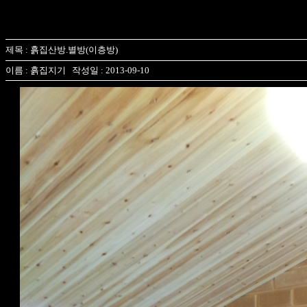
제목 : 흙집산방.별방(이층방)
이름 : 흙집지기 작성일 : 2013-09-10