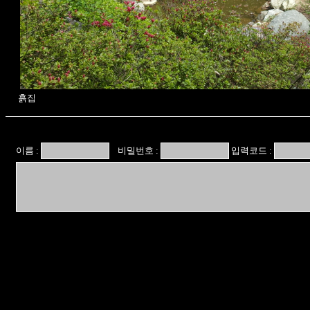
흙집
이름 :
비밀번호 :
입력코드 :